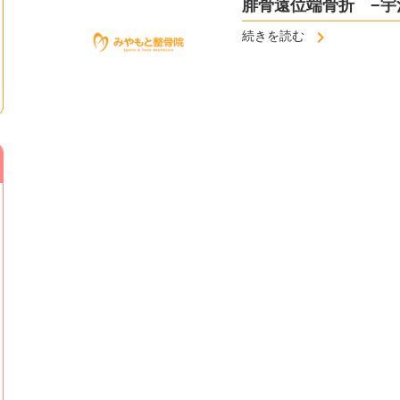
腓骨遠位端骨折 −宇
続きを読む