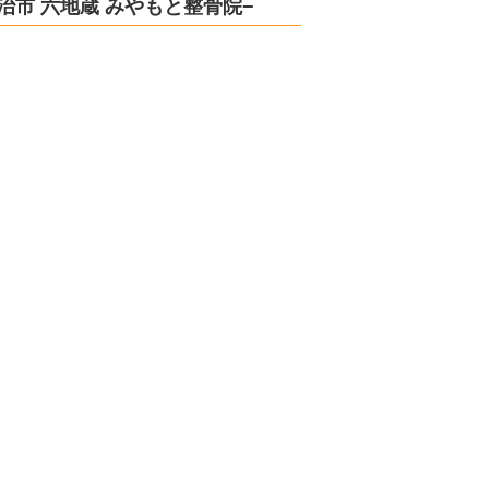
治市 六地蔵 みやもと整骨院−