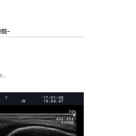
骨院−
た。