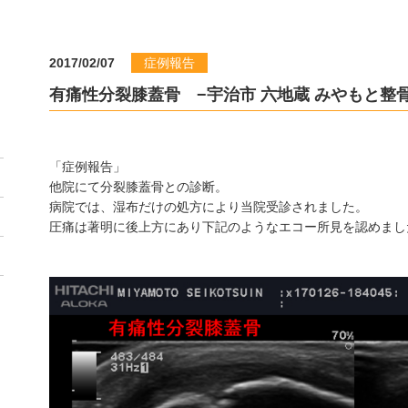
2017/02/07
症例報告
有痛性分裂膝蓋骨 −宇治市 六地蔵 みやもと整
「症例報告」
他院にて分裂膝蓋骨との診断。
病院では、湿布だけの処方により当院受診されました。
圧痛は著明に後上方にあり下記のようなエコー所見を認めまし