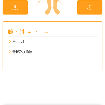
膝
足
Knee
Foot
腕・肘
Arm / Elbow
テニス肘
骨折及び捻挫