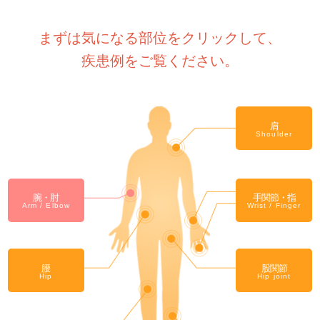
まずは気になる部位をクリックして、
疾患例をご覧ください。
肩
Shoulder
腕・肘
手関節・指
Arm / Elbow
Wrist / Finger
腰
股関節
Hip
Hip joint