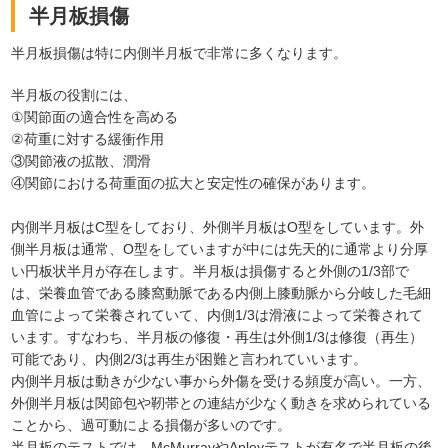
半月板損傷
半月板損傷は特に内側半月板で非常に多くなります。
半月板の役割には、
①関節面の適合性を高める
②荷重に対する緩衝作用
③関節液の拡散、潤滑
④関節における荷重面の拡大と安定性の確保があります。
内側半月板はC型をしており、外側半月板はO型をしています。外
側半月板は通常、O型をしていますが中には先天的に通常より分厚
い円板状半月が存在します。半月板は損傷すると外側の1/3部で
は、栄養血管である膝窩動脈である内側上膝動脈から分岐した毛細
血管によって栄養されていて、内側1/3は滑液によって栄養されて
います。すなわち、半月板の修復・再生は外側1/3は修復（再生）
可能であり、内側2/3は再生が困難と言われていいます。
内側半月板は動きが少ない事から外傷を受ける頻度が高い。一方、
外側半月板は関節包や靭帯との連結が少なく動きを求められている
ことから、過可動による損傷が多いのです。
半月板のテストでは、McMurrayやApleyテストが有名で半月板の後