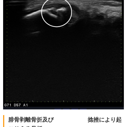
腓骨剥離骨折及び 捻挫により起