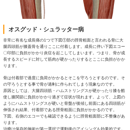
オスグッド・シュラッター病
非常に有名な成長痛の1つで下図①部の
脛骨粗面と言われる
骨に大
腿四頭筋が膝蓋骨を通りここに付着します。成長に伴い下図エコー
〇印部に負担がかかり炎症を起こしてしまいます。つまり、骨が成
長するスピードに対して筋肉が硬かったりするとここに負担がかか
ります。
骨は付着部で過度に負荷がかかるとそこを守ろうとするのです。そ
の守ろうとする事で骨が過剰に作られてしまう現象なのです。
原因としては、大腿四頭筋・ハムストリングスが硬かったり膝を酷
使し膝関節に負担がかかり過ぎて症状が現れます。
よって、上図の
ようにハムストリングスが硬いと骨盤が後傾し前面にある四頭筋が
伸張され結果、付着部である脛骨粗面に負担がかかるのです。
下図、右側のエコーでも確認できるように脛骨粗面部に不整像があ
ります。
治療は保存的施術が第一選択で運動後のアイシングも効果的です。