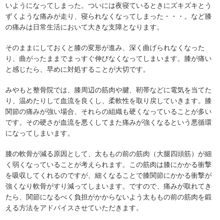
いようになってしまった。ついには夜寝ているときにズキズキとう
ずくような痛みが走り、寝られなくなってしまった・・・。など膝
の痛みは日常生活において大きな支障となります。
そのままにしておくと膝の変形が進み、深く曲げられなくなった
り、曲がったままでまっすぐ伸びなくなってしまいます。膝が痛い
と感じたら、早めに対処することが大切です。
みやもと整骨院では、膝周辺の筋肉や腱、靭帯などに電気を当てた
り、温めたりして血流を良くし、柔軟性を取り戻していきます。膝
関節の痛みが強い場合、それらの組織も硬くなっていることが多い
です。その硬さが血流を悪くしてまた痛みが強くなるという悪循環
になってしまいます。
膝の軟骨が減る原因として、太ももの前の筋肉（大腿四頭筋）が細
く弱くなっていることが考えられます。この筋肉は膝にかかる衝撃
を吸収してくれるのですが、細くなることで膝関節にかかる衝撃が
強くなり軟骨がすり減ってしまいます。ですので、痛みが取れてき
たら、関節になるべく負担がかからないよう太ももの前の筋肉を鍛
える方法をアドバイスさせていただきます。