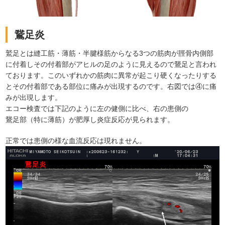
鵞足炎
鷲足とは縫工筋・薄筋・半腱様筋からなる3つの筋肉が脛骨内側部
に付着しその付着部がアヒルの足のように見えるので鵞足と言われ
ております。このいずれかの筋肉に異常が起こり硬くなったりする
とその付着部である部位に痛みが出現するのです。右図では④に痛
みが出現します。
エコー検査では下記のように左の健側に比べ、右の患側の
鵞足部（特に薄筋）が肥厚し炎症反応が見られます。
正常では患側の様な血流反応は現れません。