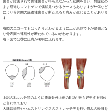
癒合が障害されて骨性癒合が得られなかった状態を言い、無症状の
まま経過しレントゲンで偶然見つかるケースもありますが外傷など
により骨片間の線維性癒合が断たれると痛みが生じることがありま
す。
右図のエコーでもはっきりとわかるように上が患側で下が健側とな
り骨表面の連続性が断たれているのがわかります。
右下図では③に圧痛が著明に現れます。
上記のSaupe分類のように膝蓋骨外上側のⅢ型が最も好発する部位
と言われており
大腿四頭筋やハムストリングスのストレッチ等を行い痛みの軽減を