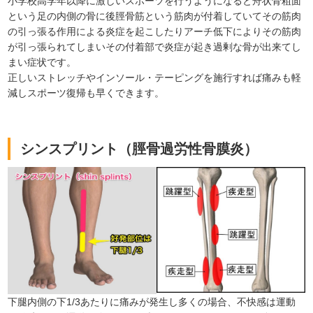
小学校高学年以降に激しいスポーツを行うようになると舟状骨粗面
という足の内側の骨に後脛骨筋という筋肉が付着していてその筋肉
の引っ張る作用による炎症を起こしたりアーチ低下によりその筋肉
が引っ張られてしまいその付着部で炎症が起き過剰な骨が出来てし
まい症状です。
正しいストレッチやインソール・テーピングを施行すれば痛みも軽
減しスポーツ復帰も早くできます。
シンスプリント（脛骨過労性骨膜炎）
下腿内側の下1/3あたりに痛みが発生し多くの場合、不快感は運動