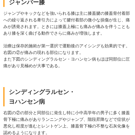
ジャンパー膝
ジャンプやキックなどを強いられる膝は主に膝蓋腱の膝蓋骨付着部
への繰り返される牽引力によって腱付着部の微小な損傷が生じ、痛
みが誘発されます。ときには膝蓋上極にも痛みが痛みを伴うことも
あり膝を深く曲げる動作でさらに痛みが増強します。
治療は保存的施術が第一選択で運動後のアイシングも効果的です。
右図の②が痛みの現れる部位になります。
また下図のシンディングラルセン・ヨハンセン病もほぼ同部位に圧
痛があり見極めが大事である。
シンディングラルセン・
ヨハンセン病
右図の②の部分と同部位に発生し特に小中高学年の男子に多く膝蓋
骨下極に痛みがありランニングやジャンプ、階段昇降などで症状が
悪化し程度が進むとレントゲン上、膝蓋骨下極の不整な石灰化像を
認めるようになります。