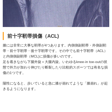
前十字靭帯損傷（ACL)
膝には非常に大事な靭帯が4つあります。内側側副靭帯・外側副靭
帯・前十字靭帯・後十字靭帯です。その中でも前十字靭帯（ACL）
と内側側副靭帯（MCL)に損傷が多いのです。
足を着きながら下腿外旋＋大腿内旋。いわゆるknee-in toe-outの状
態で外力が加わり伸びたり断裂したり比較的スポーツでは有名な損
傷の1つです。
陽性になると、歩いていると急に膝が崩れてような「膝崩れ」が起
きるようになります。