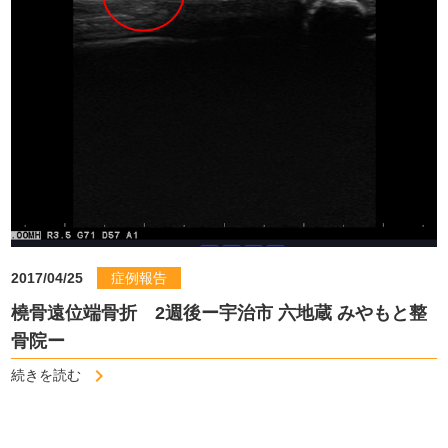
2017/04/25
症例報告
橈骨遠位端骨折 2週後ー宇治市 六地蔵 みやもと整
骨院ー
続きを読む