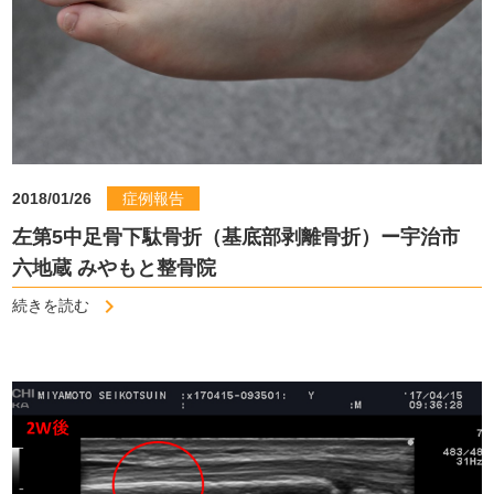
2018/01/26
症例報告
左第5中足骨下駄骨折（基底部剥離骨折）ー宇治市
六地蔵 みやもと整骨院
続きを読む